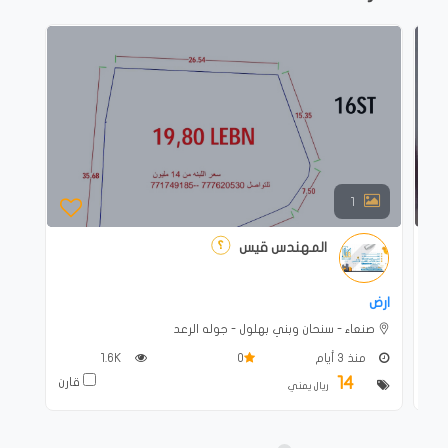
1
المهندس قيس
ارض
صنعاء - سنحان وبني بهلول - جوله الرعد
منذ 3 أيام
0
1.6K
14
ارن
قارن
ريال يمني