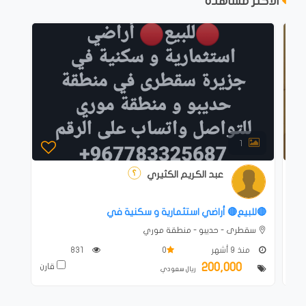
الاكثر مشاهدة
1
عبد الكريم الكثيري
🔴للبيع🔴 أراضي استثمارية و سكنية في
سقطرى - حديبو‎ - منطقة موري
منذ 9 أشهر
0
831
200,000
ارن
قارن
ريال سعودي