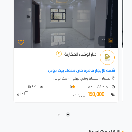
10
ديار لوكس العقارية
شقة للإيجار فاخرة في صنعاء بيت بوس
صنعاء - سنحان وبني بهلول - بيت بوس
منذ 23 ساعة
0
10.5K
150,000
ارن
قارن
ريال يمني