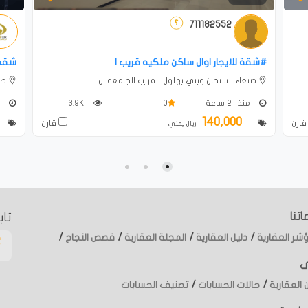
711182552
#شقة للايجار اوال ساكن ملكيه قريب ا
شقة 
صنعاء - سنحان وبني بهلول - قريب الجامعه ال
صنع
منذ 21 ساعة
0
3.9K
من
140,000
ارن
قارن
ريال يمني
تنا
تاب
/
/
/
/
شر العقارية
دليل العقارية
المجلة العقارية
قصص النجاح
ى
/
/
 العقارية
حالات الحسابات
تصنيف الحسابات