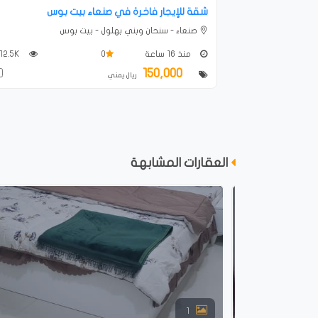
شقة للإيجار فاخرة في صنعاء بيت بوس
صنعاء - سنحان وبني بهلول - بيت بوس
منذ 16 ساعة
0
12.5K
150,000
ريال يمني
العقارات المشابهة
1