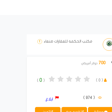
مكتب الحكمه للعقارات صنعاء
700
دولار أمريكي
0
)
0
(
)
(
( 974 )
ابلاغ
دردشة
تقديم عرض
تثمين