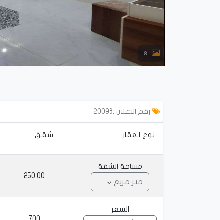
8
رقم الاعلان :20093
 نوع العقار
شقق
مساحة الشقة
250.00
متر مربع
السعر
700