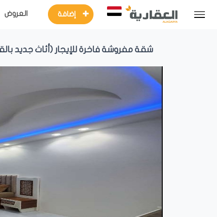
العروض
إضافة
شقة مفروشة فاخرة للإيجار (أثاث جديد بال