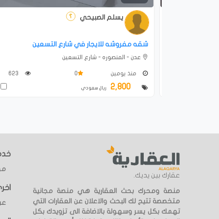
يسلم الصبيحي
شقه مفروشه للايجار في شارع التسعين
عدن - المنصوره - شارع التسعين
1.2K
منذ يومين
0
623
2,800
قارن
ق
ريال سعودي
خدما
مؤ
عقارك بين يديك.
اخر
منصة ومحرك بحث العقارية هي منصة مجانية
متخصصة تتيح لك البحث والاعلان عن العقارات التي
عن
تهمك بكل يسر وسهولة بالاضافة الى تزويدك بكل