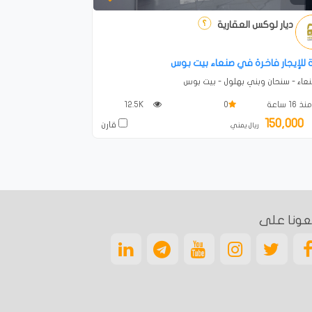
ديار لوكس العقارية
للإيجار فاخرة في صنعاء بيت بوس
اء - سنحان وبني بهلول - بيت بوس
ذ 16 ساعة
0
12.5K
150,000
قارن
ريال يمني
عونا على