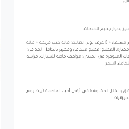
​مكونات الشقة: ​المجالس والغرف: مجلس وحمام مستقل + 3 غرف نوم. ​الصالات: صالة كنب مريحة + صالة
 حمامات بتشطيبات ممتازة. ​المطبخ: مطبخ متكامل ومجهز بالكامل. ​المداخل:
ت المتوفرة في المبنى: ​مواقف خاصة للسيارات. ​حراسة
الشقق والفلل المفروشة في أرقى أحياء العاصمة (بيت بوس،