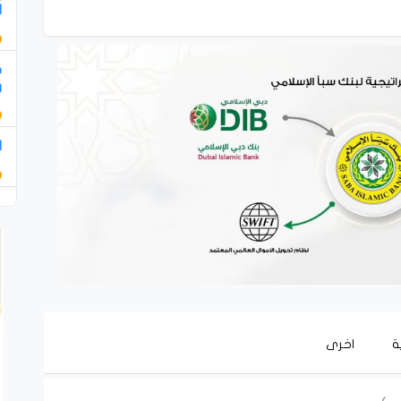
ا
ض
و
ا
ة
اخرى