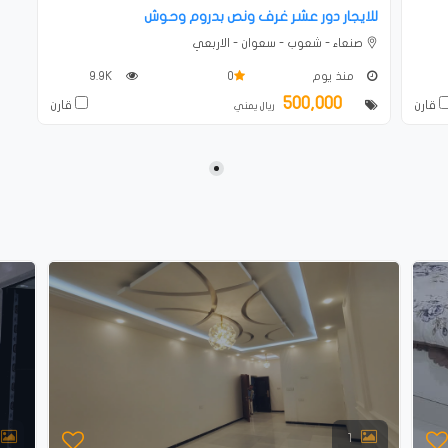
للايجار دور عشر غرف ونص بدروم وحوش
صنعاء - شعوب - سعوان - الاربعي
منذ يوم
0
9.9K
500,000
قارن
قارن
ريال يمني
1